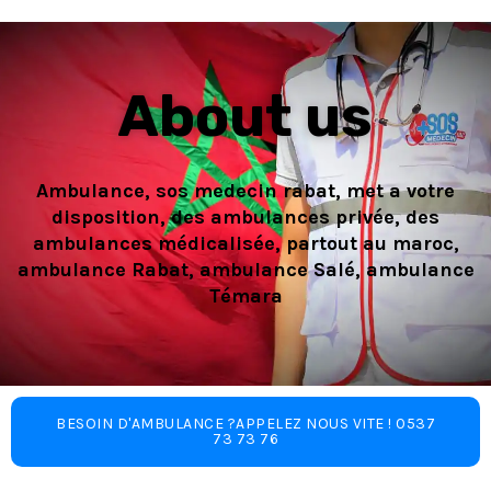
About us
Ambulance, sos medecin rabat, met a votre
disposition, des ambulances privée, des
ambulances médicalisée, partout au maroc,
ambulance Rabat, ambulance Salé, ambulance
Témara
BESOIN D'AMBULANCE ?APPELEZ NOUS VITE ! 0537
73 73 76