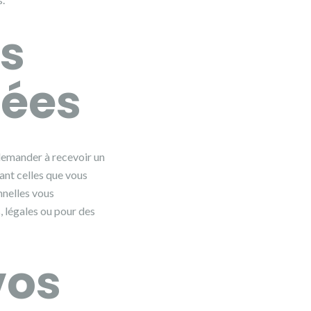
us
nées
 demander à recevoir un
ant celles que vous
nelles vous
, légales ou pour des
vos