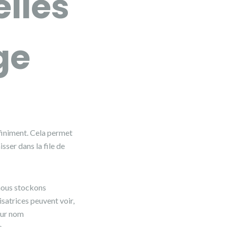
lles
ge
finiment. Cela permet
sser dans la file de
, nous stockons
isatrices peuvent voir,
eur nom
s.