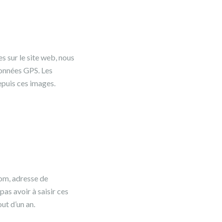
es sur le site web, nous
données GPS. Les
epuis ces images.
nom, adresse de
as avoir à saisir ces
ut d’un an.