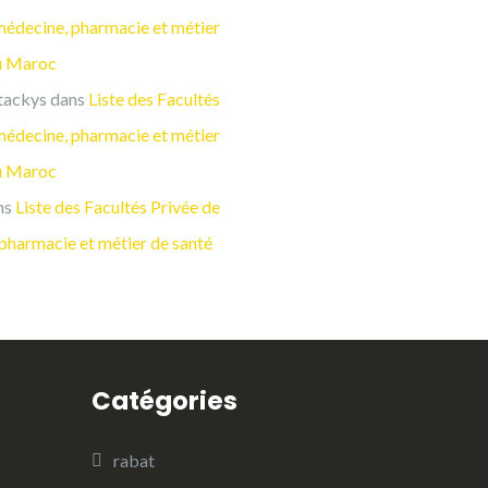
médecine, pharmacie et métier
u Maroc
tackys
dans
Liste des Facultés
médecine, pharmacie et métier
u Maroc
ns
Liste des Facultés Privée de
pharmacie et métier de santé
Catégories
rabat