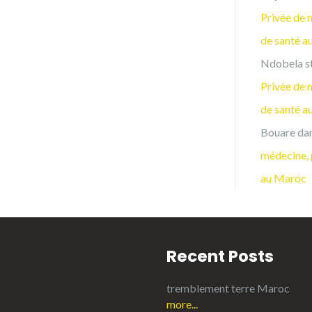
Privée de 
de santé a
Ndobela s
Privée de 
de santé a
Bouare
da
médecine, 
au Maroc
Recent Posts
tremblement terre Maroc
more...