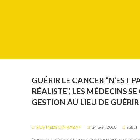
GUÉRIR LE CANCER “N’EST P
RÉALISTE”, LES MÉDECINS S
GESTION AU LIEU DE GUÉRIR
SOS MEDECIN RABAT
24 avril 2018
rabat
Guérir le cancer ? Au cours des cinq dernières année