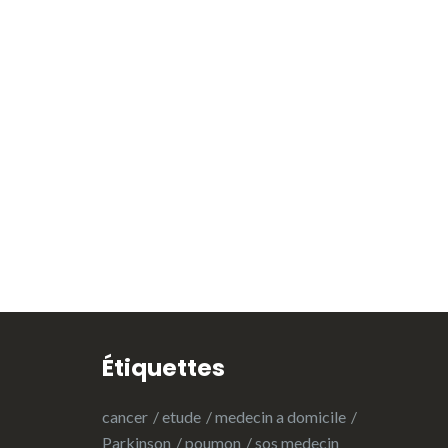
Étiquettes
cancer
etude
medecin a domicile
Parkinson
poumon
sos medecin