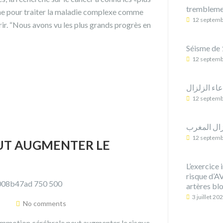
trembleme
he pour traiter la maladie complexe comme
12 septemb
rir. “Nous avons vu les plus grands progrès en
Séisme de 
12 septemb
عاء الزلزال
12 septemb
12 septemb
UT AUGMENTER LE
L’exercice 
risque d’A
artères bl
3 juillet 20
No comments
 commotion cérébrale peut augmenter le risque