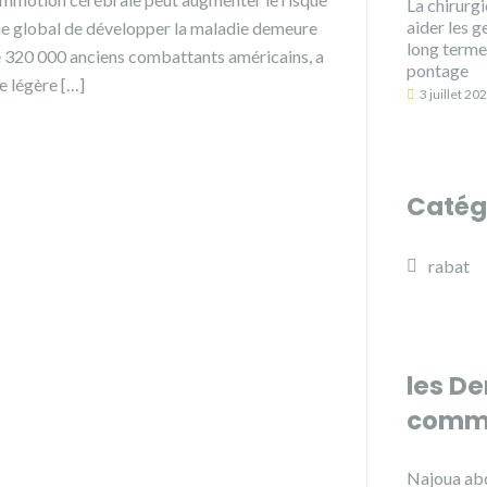
La chirurg
aider les g
que global de développer la maladie demeure
long terme
 de 320 000 anciens combattants américains, a
pontage
e légère […]
3 juillet 20
Catég
rabat
les De
comme
Najoua abd