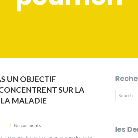
Reche
AS UN OBJECTIF
E CONCENTRENT SUR LA
 LA MALADIE
No comments
les De
s, la recherche sur le cancer a connu les «plus