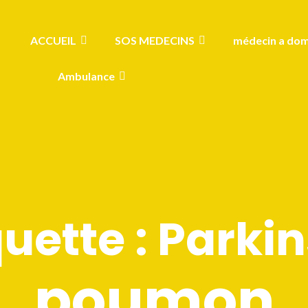
ACCUEIL
SOS MEDECINS
médecin a dom
Ambulance
quette :
Parki
poumon