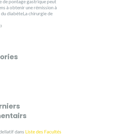
ie de pontage gastrique peut
ens à obtenir une rémission à
 du diabèteLa chirurgie de
23
ories
rniers
ntairs
ellatif
dans
Liste des Facultés