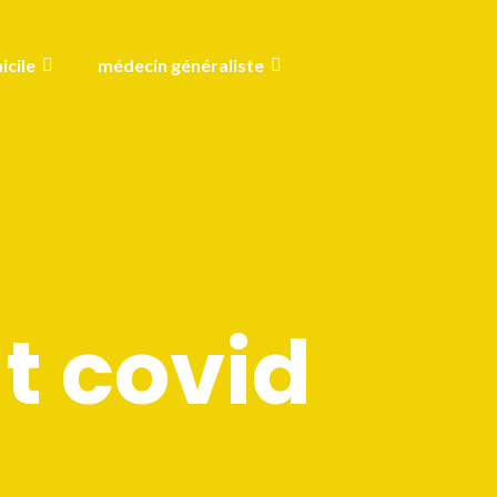
icile
médecin généraliste
t covid