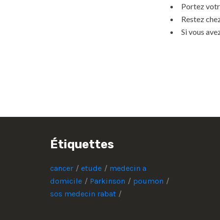
Portez vot
Restez chez
Si vous avez
Étiquettes
cancer
etude
medecin a
domicile
Parkinson
poumon
sos medecin rabat