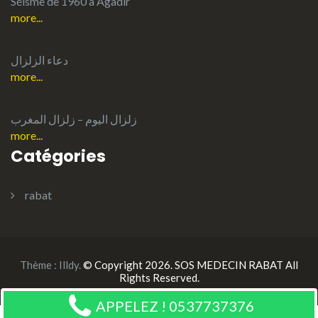
Séisme de 1960 à Agadir
more...
دعاء الزلزال
more...
more...
Catégories
rabat
Thème :
Illdy
.
© Copyright 2026. SOS MEDECIN RABAT All
Rights Reserved.
APPELEZ ! 0537737376