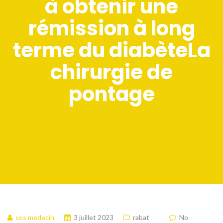
à obtenir une
rémission à long
terme du diabèteLa
chirurgie de
pontage
sos medecin
3 juillet 2023
rabat
No